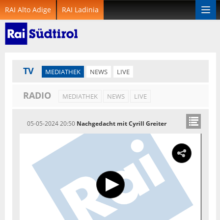
RAI Alto Adige
RAI Ladinia
Togg
navi
TV
MEDIATHEK
NEWS
LIVE
RADIO
MEDIATHEK
NEWS
LIVE
05-05-2024 20:50
Nachgedacht mit Cyrill Greiter