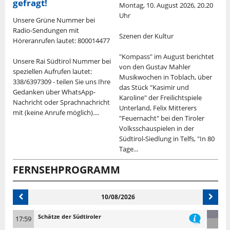
gefragt!
0
Montag, 10. August 2026, 20.20
D
Uhr
U
Unsere Grüne Nummer bei
Radio-Sendungen mit
Szenen der Kultur
L
Höreranrufen lautet: 800014477
G
e
"Kompass" im August berichtet
Unsere Rai Südtirol Nummer bei
von den Gustav Mahler
R
speziellen Aufrufen lautet:
Musikwochen in Toblach, über
S
338/6397309 - teilen Sie uns Ihre
das Stück "Kasimir und
S
Gedanken über WhatsApp-
Karoline" der Freilichtspiele
U
Nachricht oder Sprachnachricht
Unterland, Felix Mitterers
"
mit (keine Anrufe möglich)....
"Feuernacht" bei den Tiroler
i
Volksschauspielen in der
F
Südtirol-Siedlung in Telfs, "In 80
n
Tage...
FERNSEHPROGRAMM
10/08/2026
Schätze der Südtiroler
17:59