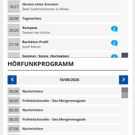
Herzen ohne Grenzen
18:27
Zwei Südtirolerinnen in Afrika
20:00
Tagesschau
Kompass
20:20
Szenen der Kultur
Raritäten Profil
21:18
Josef Rainer
Sommer. Sonne. Hochsaison
21:33
Ansturm auf Südtirol
HÖRFUNKPROGRAMM
22:10
Tagesschau 10 nach 10
10/08/2026
06:00
Nachrichten
06:05
Frühstücksradio - Das Morgenmagazin
06:30
Nachrichten
06:35
Frühstücksradio - Das Morgenmagazin
07:00
Nachrichten