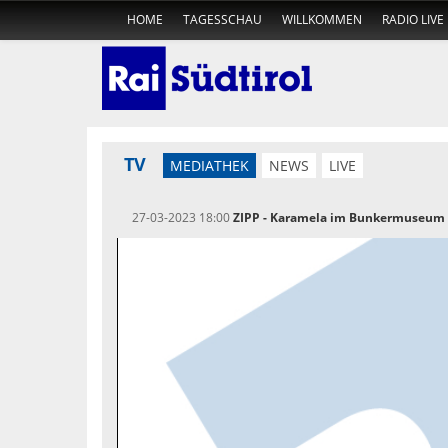
HOME
TAGESSCHAU
WILLKOMMEN
RADIO LIVE
TV
MEDIATHEK
NEWS
LIVE
27-03-2023 18:00
ZIPP - Karamela im Bunkermuseum 