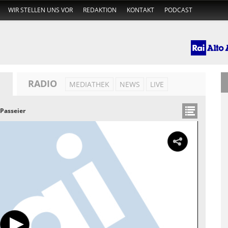
WIR STELLEN UNS VOR
REDAKTION
KONTAKT
PODCAST
RADIO
MEDIATHEK
NEWS
LIVE
Passeier