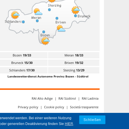
Bozen
19/33
Meran
18/33
Bruneck
15/30
Brixen
19/32
Schlanders
17/30
Sterzing
13/29
Landeswetterdienst Autonome Provinz Bozen - Südtirol
RAI Alto Adige
|
RAI Südtirol
|
RAI Ladinia
Privacy policy
|
Cookie policy
|
Società trasparente
verwendet werden. Bei einer weiteren Nutzung
Schließen
oder generellen Deaktivierung finden Sie
HIER
.