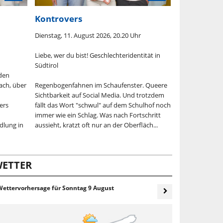
Kontrovers
Pluspunkt
Dienstag, 11. August 2026, 20.20 Uhr
Mittwoch, 12. 
Liebe, wer du bist! Geschlechteridentität in
Magazin für Ve
Südtirol
und Soziales
den
ach, über
Regenbogenfahnen im Schaufenster. Queere
Wir informieren
Sichtbarkeit auf Social Media. Und trotzdem
Unterstützunge
rers
fällt das Wort "schwul" auf dem Schulhof noch
während der S
immer wie ein Schlag. Was nach Fortschritt
welche Beiträg
dlung in
aussieht, kratzt oft nur an der Oberfläch...
Jahr 2026 gewä
Familien beacht
ETTER
Wettervorhersage für
Sonntag 9 August