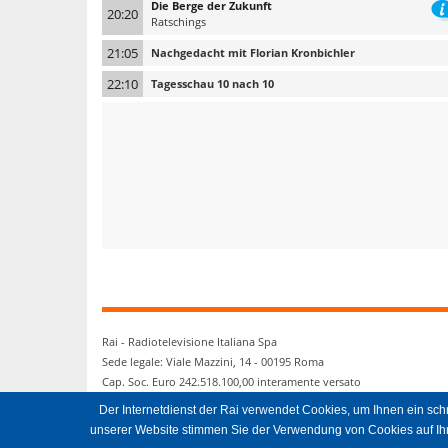
Die Berge der Zukunft
20:20
Ratschings
21:05
Nachgedacht mit Florian Kronbichler
22:10
Tagesschau 10 nach 10
Rai - Radiotelevisione Italiana Spa
Sede legale: Viale Mazzini, 14 - 00195 Roma
Cap. Soc. Euro 242.518.100,00 interamente versato
Ufficio del Registro delle Imprese di Roma
Der Internetdienst der Rai verwendet Cookies, um Ihnen ein sc
© RAI 2015 - tutti i diritti riservati. P.Iva 06382641006
unserer Website stimmen Sie der Verwendung von Cookies auf Ihr