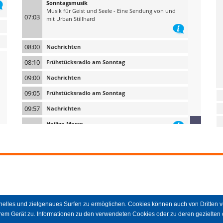
Sonntagsmusik
Musik für Geist und Seele - Eine Sendung von und
07:03
mit Urban Stillhard
08:00
Nachrichten
08:10
Frühstücksradio am Sonntag
09:00
Nachrichten
09:05
Frühstücksradio am Sonntag
09:57
Nachrichten
Heilige Messe
10:00
Direktübertragung aus dem Dom von Brixen
11:00
Nachrichten
Sunntigsweis'
11:05
Mit Roland Walcher-Silbernagele
12:00
Nachrichten
Aus dem Land
hnelles und zielgenaues Surfen zu ermöglichen. Cookies können auch von Dritten 
12:10
Der Wochenspiegel von Rai Südtirol
em Gerät zu. Informationen zu den verwendeten Cookies oder zu deren gezielten 