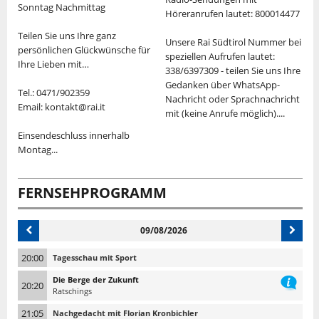
Sonntag Nachmittag
S
Höreranrufen lautet: 800014477
Teilen Sie uns Ihre ganz
"
Unsere Rai Südtirol Nummer bei
persönlichen Glückwünsche für
v
speziellen Aufrufen lautet:
Ihre Lieben mit…
M
338/6397309 - teilen Sie uns Ihre
d
Gedanken über WhatsApp-
Tel.: 0471/902359
K
Nachricht oder Sprachnachricht
Email: kontakt@rai.it
U
mit (keine Anrufe möglich)....
"
Einsendeschluss innerhalb
V
Montag...
S
T
FERNSEHPROGRAMM
09/08/2026
20:00
Tagesschau mit Sport
Die Berge der Zukunft
20:20
Ratschings
21:05
Nachgedacht mit Florian Kronbichler