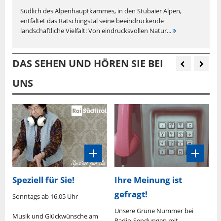
Südlich des Alpenhauptkammes, in den Stubaier Alpen,
entfaltet das Ratschingstal seine beeindruckende
landschaftliche Vielfalt: Von eindrucksvollen Natur...
DAS SEHEN UND HÖREN SIE BEI
UNS
Speziell für Sie!
Ihre Meinung ist
gefragt!
Sonntags ab 16.05 Uhr
M
U
0
Unsere Grüne Nummer bei
Musik und Glückwünsche am
Radio-Sendungen mit