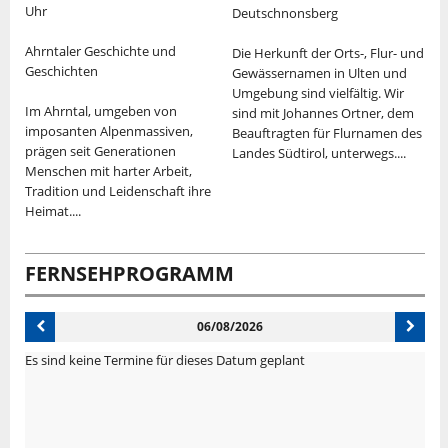
Uhr
Deutschnonsberg
H
Ahrntaler Geschichte und
Die Herkunft der Orts-, Flur- und
S
Geschichten
Gewässernamen in Ulten und
A
im
Umgebung sind vielfältig. Wir
Im Ahrntal, umgeben von
in
sind mit Johannes Ortner, dem
D
imposanten Alpenmassiven,
Beauftragten für Flurnamen des
M
prägen seit Generationen
Landes Südtirol, unterwegs....
n
Menschen mit harter Arbeit,
d
Tradition und Leidenschaft ihre
D
Heimat....
O
n
FERNSEHPROGRAMM
06/08/2026
Es sind keine Termine für dieses Datum geplant