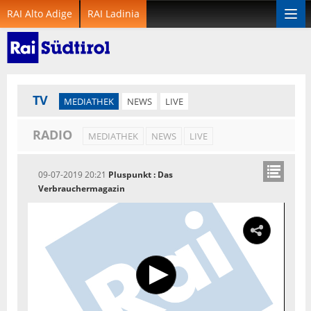
RAI Alto Adige
RAI Ladinia
Togg
navi
TV
MEDIATHEK
NEWS
LIVE
RADIO
MEDIATHEK
NEWS
LIVE
09-07-2019 20:21
Pluspunkt : Das
Verbrauchermagazin