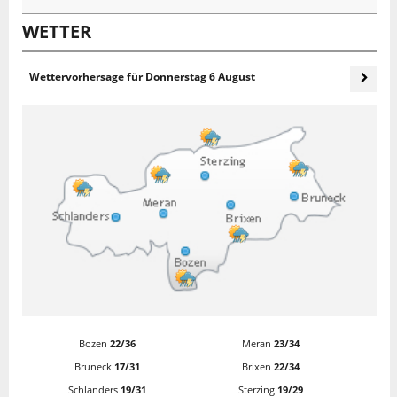
WETTER
Wettervorhersage für
Donnerstag 6 August
Bozen
22/36
Meran
23/34
Bruneck
17/31
Brixen
22/34
Schlanders
19/31
Sterzing
19/29