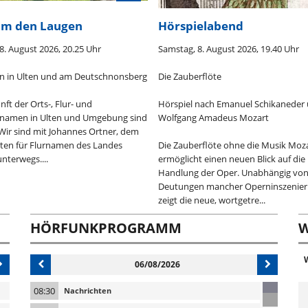
um den Laugen
Hörspielabend
8. August 2026, 20.25 Uhr
Samstag, 8. August 2026, 19.40 Uhr
n in Ulten und am Deutschnonsberg
Die Zauberflöte
nft der Orts-, Flur- und
Hörspiel nach Emanuel Schikaneder
namen in Ulten und Umgebung sind
Wolfgang Amadeus Mozart
. Wir sind mit Johannes Ortner, dem
ten für Flurnamen des Landes
Die Zauberflöte ohne die Musik Moz
unterwegs....
ermöglicht einen neuen Blick auf die
Handlung der Oper. Unabhängig vo
Deutungen mancher Operninszenie
zeigt die neue, wortgetre...
HÖRFUNKPROGRAMM
W
06/08/2026
08:30
Nachrichten