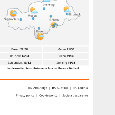
Bozen
22/38
Meran
21/36
Bruneck
14/34
Brixen
19/36
Schlanders
19/32
Sterzing
14/33
Landeswetterdienst Autonome Provinz Bozen - Südtirol
RAI Alto Adige
|
RAI Südtirol
|
RAI Ladinia
Privacy policy
|
Cookie policy
|
Società trasparente