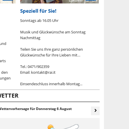
Speziell für Sie!
Ihre Meinu
Sonntags ab 16.05 Uhr
Unsere Grüne 
mit Höreranruf
Musik und Glückwünsche am Sonntag
Nachmittag
Unsere Rai Süd
 und
Aufrufen lautet
Teilen Sie uns Ihre ganz persönlichen
Ihre Gedanken
Glückwünsche für Ihre Lieben mit…
oder Sprachnac
arts
möglich)....
Tel.: 0471/902359
n den
Email: kontakt@rai.it
rungen
Einsendeschluss innerhalb Montag...
ETTER
Wettervorhersage für
Donnerstag 6 August