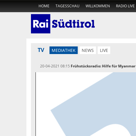
HOME
TAGESSCHAU
WILLKOMMEN
RADIO LIVE
TV
MEDIATHEK
NEWS
LIVE
20-04-2021 08:15
Frühstücksradio: Hilfe für Myanmar