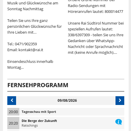
Musik und Glückwünsche am
Radio-Sendungen mit
Sonntag Nachmittag
S
Höreranrufen lautet: 800014477
Teilen Sie uns Ihre ganz
"
Unsere Rai Südtirol Nummer bei
persönlichen Glückwünsche für
v
speziellen Aufrufen lautet:
Ihre Lieben mit…
M
338/6397309 - teilen Sie uns Ihre
d
Gedanken über WhatsApp-
Tel.: 0471/902359
K
Nachricht oder Sprachnachricht
Email: kontakt@rai.it
U
mit (keine Anrufe möglich)....
"
Einsendeschluss innerhalb
V
Montag...
S
T
FERNSEHPROGRAMM
09/08/2026
20:00
Tagesschau mit Sport
Die Berge der Zukunft
20:20
Ratschings