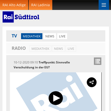
RAI Alto Adige
RAI Ladinia
Togg
navi
TV
MEDIATHEK
NEWS
LIVE
RADIO
MEDIATHEK
NEWS
LIVE
10-12-2020 09:10
Treffpunkt: Sinnvolle
Verschuldung in der EU?