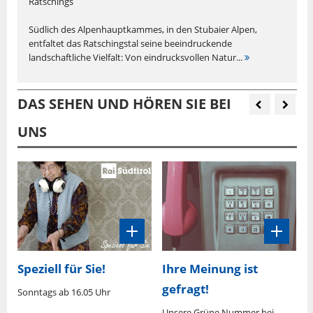
Ratschings
Südlich des Alpenhauptkammes, in den Stubaier Alpen,
entfaltet das Ratschingstal seine beeindruckende
landschaftliche Vielfalt: Von eindrucksvollen Natur...
DAS SEHEN UND HÖREN SIE BEI
UNS
Speziell für Sie!
Ihre Meinung ist
gefragt!
Sonntags ab 16.05 Uhr
M
U
0
Unsere Grüne Nummer bei